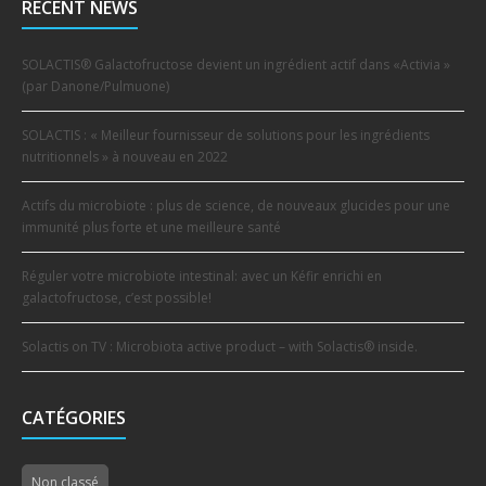
RECENT NEWS
SOLACTIS® Galactofructose devient un ingrédient actif dans «Activia »
(par Danone/Pulmuone)
SOLACTIS : « Meilleur fournisseur de solutions pour les ingrédients
nutritionnels » à nouveau en 2022
Actifs du microbiote : plus de science, de nouveaux glucides pour une
immunité plus forte et une meilleure santé
Réguler votre microbiote intestinal: avec un Kéfir enrichi en
galactofructose, c’est possible!
Solactis on TV : Microbiota active product – with Solactis® inside.
CATÉGORIES
Non classé