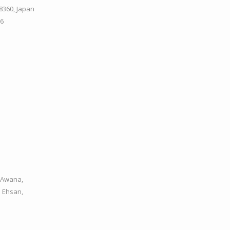
8360, Japan
36
.
 Awana,
l Ehsan,