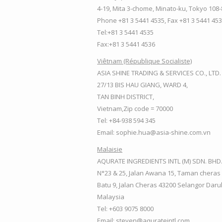
4-19, Mita 3-chome, Minato-ku, Tokyo 108-
Phone +81 3 5441 4535, Fax +81 3 5441 45
Tel:+81 3 5441 4535
Fax:+81 3 5441 4536
Viêtnam (République Socialiste)
ASIA SHINE TRADING & SERVICES CO., LTD.
27/13 BIS HAU GIANG, WARD 4,
TAN BINH DISTRICT,
Vietnam,Zip code = 70000
Tel: +84-938 594 345
Email: sophie.hua@asia-shine.com.vn
Malaisie
AQURATE INGREDIENTS INTL (M) SDN. BHD
N°23 & 25, Jalan Awana 15, Taman cheras
Batu 9, Jalan Cheras 43200 Selangor Daru
Malaysia
Tel: +603 9075 8000
Email: steven@aqurateintl.com