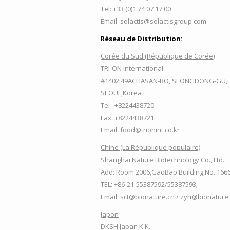
Tel: +33 (0)1 74 07 17 00
Email: solactis@solactisgroup.com
Réseau de Distribution:
Corée du Sud (République de Corée)
TRI-ON International
#1402,49ACHASAN-RO, SEONGDONG-GU,
SEOUL,Korea
Tel : +8224438720
Fax: +8224438721
Email: food@trionint.co.kr
Chine (La République populaire)
Shanghai Nature Biotechnology Co., Ltd.
Add: Room 2006,GaoBao Building,No. 166
TEL: +86-21-55387592/55387593;
Email: sct@bionature.cn / zyh@bionature
Japon
DKSH Japan K.K.