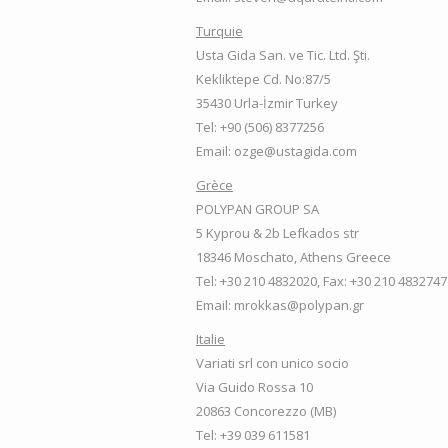
Turquie
Usta Gida San. ve Tic. Ltd. Şti.
Kekliktepe Cd. No:87/5
35430 Urla-İzmir Turkey
Tel: +90 (506) 8377256
Email: ozge@ustagida.com
Grèce
POLYPAN GROUP SA
5 Kyprou & 2b Lefkados str
18346 Moschato, Athens Greece
Tel: +30 210 4832020, Fax: +30 210 4832747
Email: mrokkas@polypan.gr
Italie
Variati srl con unico socio
Via Guido Rossa 10
20863 Concorezzo (MB)
Tel: +39 039 611581